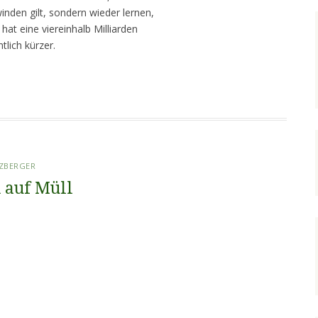
nden gilt, sondern wieder lernen,
hat eine viereinhalb Milliarden
tlich kürzer.
TZBERGER
k auf Müll