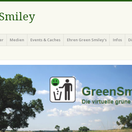
 Smiley
er
Medien
Events & Caches
Ehren Green Smiley’s
Infos
D