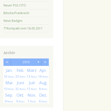
Neuer PGS CITO
Bitsche/Frankreich
Neue Badges
TTKompakt vom 18.05.2017
Archiv
<
>
2016
▼
.
.
Jan.
Feb.
März
Apr.
33
23
13
16
ts
sts
Posts
Posts
Posts
Posts
.
.
Mai
Juni
Juli
Aug.
10
32
12
9
ts
ts
Posts
Posts
Posts
Posts
.
.
Sep.
Okt.
Nov.
Dez.
9
9
7
6
ts
ts
Posts
Posts
Posts
Posts