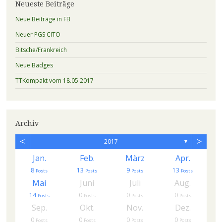
Neueste Beiträge
Neue Beiträge in FB
Neuer PGS CITO
Bitsche/Frankreich
Neue Badges
TTKompakt vom 18.05.2017
Archiv
<
>
2017
▼
Jan.
Feb.
März
Apr.
8
13
9
13
s
Posts
Posts
Posts
Posts
Mai
Juni
Juli
Aug.
14
0
0
0
Posts
Posts
Posts
Posts
Sep.
Okt.
Nov.
Dez.
0
0
0
0
Posts
Posts
Posts
Posts