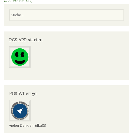
Beitragsnavigation
←
Ältere Beiträge
Suchen
PGS APP starten
PGS Wherigo
vielen Dank an Silka03