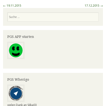
Beitragsnavigation
←
19.11.2015
17.12.2015
→
Suchen
PGS APP starten
PGS Wherigo
vielen Dank an Silka03