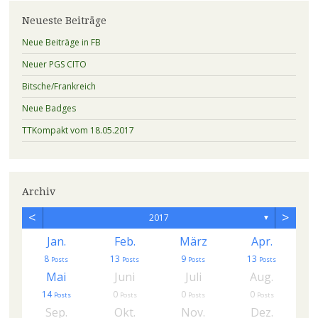
Neueste Beiträge
Neue Beiträge in FB
Neuer PGS CITO
Bitsche/Frankreich
Neue Badges
TTKompakt vom 18.05.2017
Archiv
<
>
2017
▼
Jan.
Feb.
März
Apr.
8
13
9
13
s
Posts
Posts
Posts
Posts
Mai
Juni
Juli
Aug.
14
0
0
0
Posts
Posts
Posts
Posts
Sep.
Okt.
Nov.
Dez.