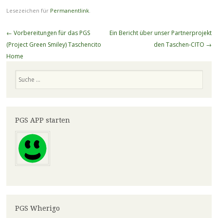
Lesezeichen für
Permanentlink
.
Beitragsnavigation
←
Vorbereitungen für das PGS
Ein Bericht über unser Partnerprojekt
(Project Green Smiley) Taschencito
den Taschen-CITO
→
Home
Suchen
PGS APP starten
PGS Wherigo