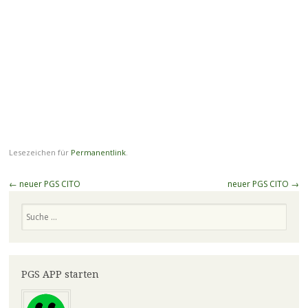
Lesezeichen für
Permanentlink
.
Beitragsnavigation
←
neuer PGS CITO
neuer PGS CITO
→
Suchen
PGS APP starten