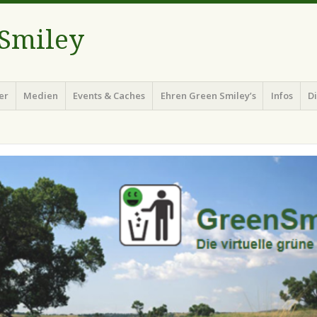
 Smiley
er
Medien
Events & Caches
Ehren Green Smiley’s
Infos
D