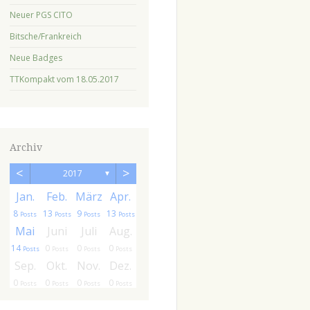
Neuer PGS CITO
Bitsche/Frankreich
Neue Badges
TTKompakt vom 18.05.2017
Archiv
<
>
2017
▼
.
.
Jan.
Feb.
März
Apr.
8
13
9
13
ts
sts
Posts
Posts
Posts
Posts
.
.
Mai
Juni
Juli
Aug.
14
0
0
0
ts
ts
Posts
Posts
Posts
Posts
.
.
Sep.
Okt.
Nov.
Dez.
0
0
0
0
ts
ts
Posts
Posts
Posts
Posts