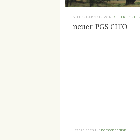
5. FEBRUAR 2017
VON
DIETER EGRET
neuer PGS CITO
Lesezeichen für
Permanentlink
.