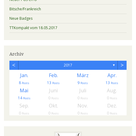
Bitsche/Frankreich
Neue Badges
TTKompakt vom 18.05.2017
Archiv
<
>
2017
▼
Jan.
Feb.
März
Apr.
8
13
9
13
s
Posts
Posts
Posts
Posts
Mai
Juni
Juli
Aug.
14
0
0
0
Posts
Posts
Posts
Posts
Sep.
Okt.
Nov.
Dez.
0
0
0
0
Posts
Posts
Posts
Posts