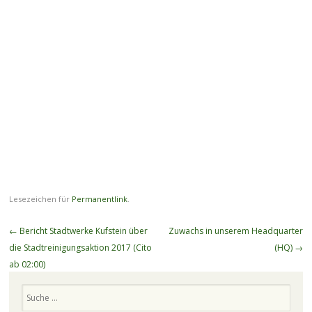
Lesezeichen für
Permanentlink
.
Beitragsnavigation
←
Bericht Stadtwerke Kufstein über
Zuwachs in unserem Headquarter
die Stadtreinigungsaktion 2017 (Cito
(HQ)
→
ab 02:00)
Suchen