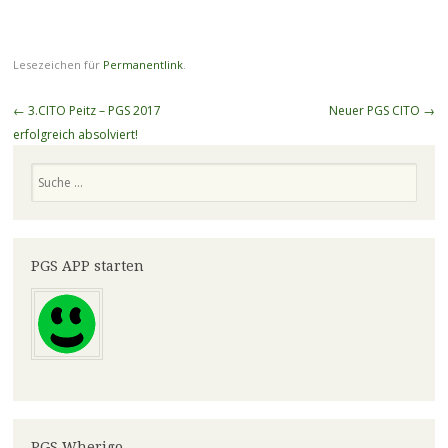
Lesezeichen für
Permanentlink
.
Beitragsnavigation
←
3.CITO Peitz – PGS 2017
Neuer PGS CITO
→
erfolgreich absolviert!
Suchen
PGS APP starten
PGS Wherigo